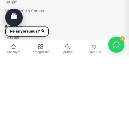
İletişim
Sıkça Sorulan Sorular
🛍️
Alışveriş
Ne arıyorsunuz? 🔍
Fırsatlar
Kategoriler
Anasayfa
Kategoriler
Arama
Favoriler
Favorilerim
Yasal
Gizlilik ve Güvenlik
Kullanım Koşulları
KVKK
Mesafeli Satış Sözleşmesi
Güvenli Alışveriş