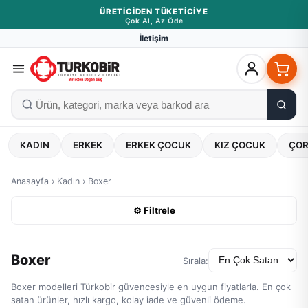
ÜRETICIDEN TÜKETICIYE
Çok Al, Az Öde
İletişim
KADIN
ERKEK
ERKEK ÇOCUK
KIZ ÇOCUK
ÇO
Anasayfa
›
Kadın
›
Boxer
⚙ Filtrele
Boxer
Sırala:
Boxer modelleri Türkobir güvencesiyle en uygun fiyatlarla. En çok
satan ürünler, hızlı kargo, kolay iade ve güvenli ödeme.