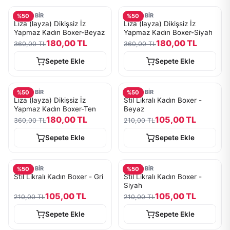
TURKOBİR
TURKOBİR
%
50
%
50
Liza (layza) Dikişsiz İz
Liza (layza) Dikişsiz İz
Yapmaz Kadın Boxer-Beyaz
Yapmaz Kadın Boxer-Siyah
180,00 TL
180,00 TL
360,00 TL
360,00 TL
Sepete Ekle
Sepete Ekle
TURKOBİR
TURKOBİR
%
50
%
50
Liza (layza) Dikişsiz İz
Stil Likralı Kadın Boxer -
Yapmaz Kadın Boxer-Ten
Beyaz
180,00 TL
105,00 TL
360,00 TL
210,00 TL
Sepete Ekle
Sepete Ekle
TURKOBİR
TURKOBİR
%
50
%
50
Stil Likralı Kadın Boxer - Gri
Stil Likralı Kadın Boxer -
Siyah
105,00 TL
105,00 TL
210,00 TL
210,00 TL
Sepete Ekle
Sepete Ekle