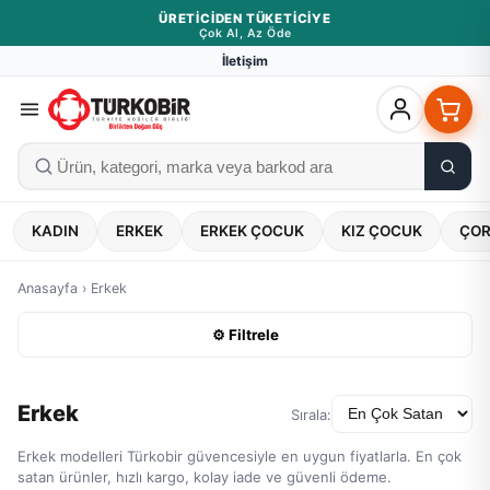
ÜRETICIDEN TÜKETICIYE
Çok Al, Az Öde
İletişim
KADIN
ERKEK
ERKEK ÇOCUK
KIZ ÇOCUK
ÇO
Anasayfa
›
Erkek
⚙ Filtrele
Erkek
Sırala:
Erkek modelleri Türkobir güvencesiyle en uygun fiyatlarla. En çok
satan ürünler, hızlı kargo, kolay iade ve güvenli ödeme.