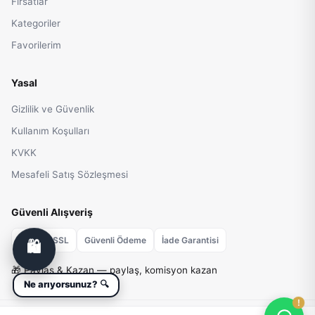
Fırsatlar
Kategoriler
Favorilerim
Yasal
Gizlilik ve Güvenlik
Kullanım Koşulları
KVKK
Mesafeli Satış Sözleşmesi
Güvenli Alışveriş
256-bit SSL
Güvenli Ödeme
İ­ade Garantisi
🛍️
🎁
Paylaş & Kazan
— paylaş, komisyon kazan
Ne arıyorsunuz? 🔍