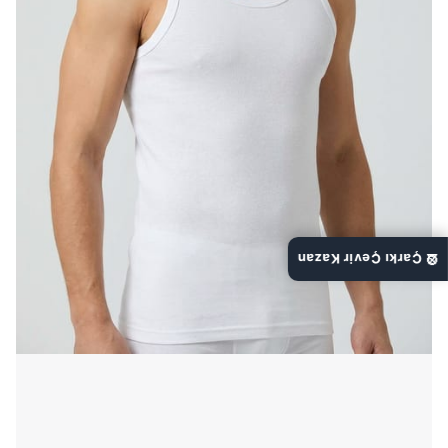
🎡 Çarkı Çevir Kazan