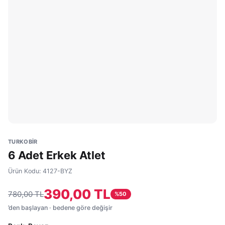
TURKOBİR
6 Adet Erkek Atlet
Ürün Kodu:
4127-BYZ
390,00 TL
780,00 TL
%
50
’den başlayan · bedene göre değişir