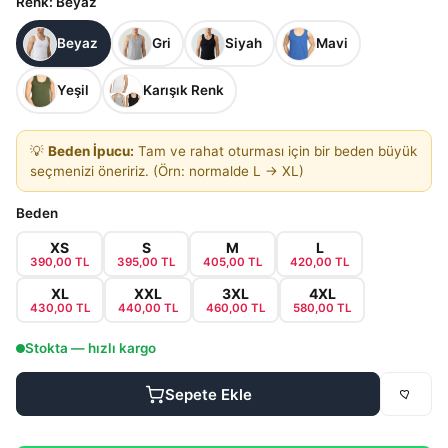
Renk
: Beyaz
Beyaz
Gri
Siyah
Mavi
Yeşil
Karışık Renk
💡
Beden İpucu:
Tam ve rahat oturması için bir beden büyük
seçmenizi öneririz. (Örn: normalde L → XL)
Beden
XS
S
M
L
390,00 TL
395,00 TL
405,00 TL
420,00 TL
XL
XXL
3XL
4XL
430,00 TL
440,00 TL
460,00 TL
580,00 TL
Stokta — hızlı kargo
Sepete Ekle