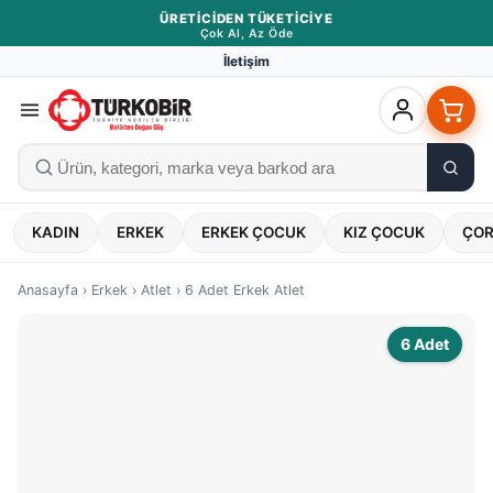
ÜRETICIDEN TÜKETICIYE
Çok Al, Az Öde
İletişim
KADIN
ERKEK
ERKEK ÇOCUK
KIZ ÇOCUK
ÇO
Anasayfa
›
Erkek
›
Atlet
›
6 Adet Erkek Atlet
6 Adet