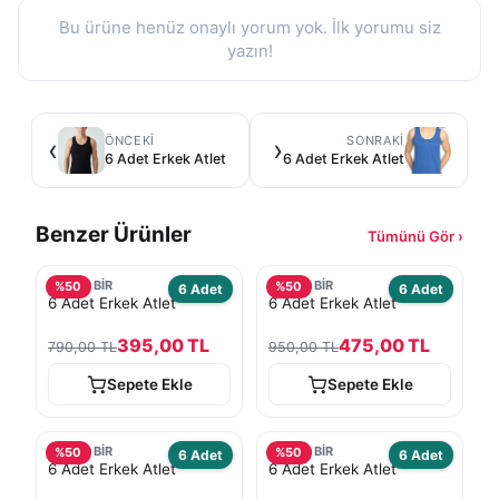
Bu ürüne henüz onaylı yorum yok. İlk yorumu siz
yazın!
ÖNCEKI
SONRAKI
‹
›
6 Adet Erkek Atlet
6 Adet Erkek Atlet
Benzer Ürünler
Tümünü Gör ›
TURKOBİR
TURKOBİR
%
50
%
50
6 Adet
6 Adet
6 Adet Erkek Atlet
6 Adet Erkek Atlet
395,00 TL
475,00 TL
790,00 TL
950,00 TL
Sepete Ekle
Sepete Ekle
TURKOBİR
TURKOBİR
%
50
%
50
6 Adet
6 Adet
6 Adet Erkek Atlet
6 Adet Erkek Atlet