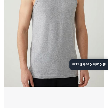
🎡 Çarkı Çevir Kazan