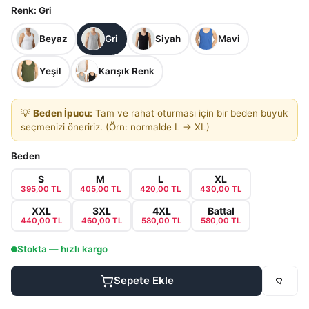
Renk
: Gri
Beyaz
Gri
Siyah
Mavi
Yeşil
Karışık Renk
💡
Beden İpucu:
Tam ve rahat oturması için bir beden büyük
seçmenizi öneririz. (Örn: normalde L → XL)
Beden
S
M
L
XL
395,00 TL
405,00 TL
420,00 TL
430,00 TL
XXL
3XL
4XL
Battal
440,00 TL
460,00 TL
580,00 TL
580,00 TL
Stokta — hızlı kargo
Sepete Ekle