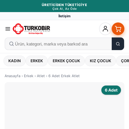
ÜRETICIDEN TÜKETICIYE
Çok Al, Az Öde
İletişim
KADIN
ERKEK
ERKEK ÇOCUK
KIZ ÇOCUK
ÇO
Anasayfa
›
Erkek
›
Atlet
›
6 Adet Erkek Atlet
6 Adet