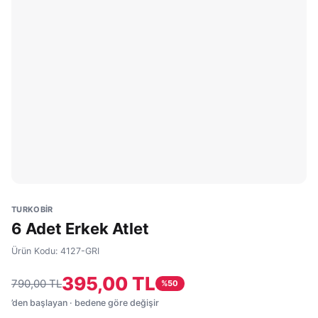
TURKOBİR
6 Adet Erkek Atlet
Ürün Kodu:
4127-GRI
395,00 TL
790,00 TL
%
50
’den başlayan · bedene göre değişir