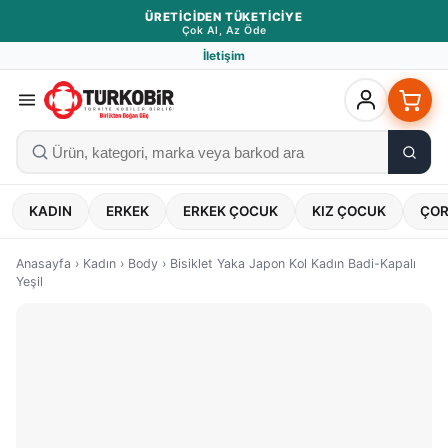
ÜRETICIDEN TÜKETICIYE
Çok Al, Az Öde
İletişim
KADIN
ERKEK
ERKEK ÇOCUK
KIZ ÇOCUK
ÇO
Anasayfa
›
Kadın
›
Body
›
Bisiklet Yaka Japon Kol Kadın Badi-Kapalı
Yeşil