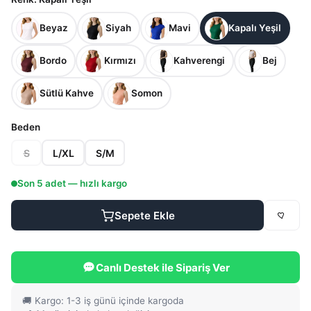
Beyaz
Siyah
Mavi
Kapalı Yeşil
Bordo
Kırmızı
Kahverengi
Bej
Sütlü Kahve
Somon
Beden
S
L/XL
S/M
Son
5
adet — hızlı kargo
Sepete Ekle
Canlı Destek ile Sipariş Ver
🚚 Kargo: 1-3 iş günü içinde kargoda