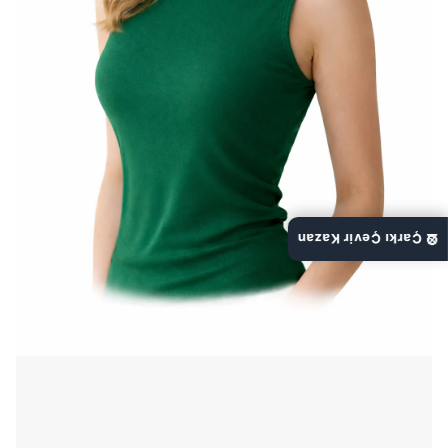
🎡 Çarkı Çevir Kazan