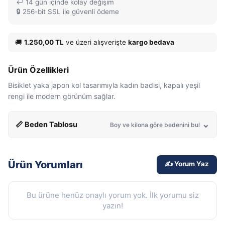
↩️ 14 gün içinde kolay değişim
🔒 256-bit SSL ile güvenli ödeme
🚚
1.250,00 TL
ve üzeri alışverişte
kargo bedava
Ürün Özellikleri
Bisiklet yaka japon kol tasarımıyla kadın badisi, kapalı yeşil
rengi ile modern görünüm sağlar.
📏 Beden Tablosu
Boy ve kilona göre bedenini bul
Ürün Yorumları
✍️ Yorum Yaz
Bu ürüne henüz onaylı yorum yok. İlk yorumu siz
yazın!