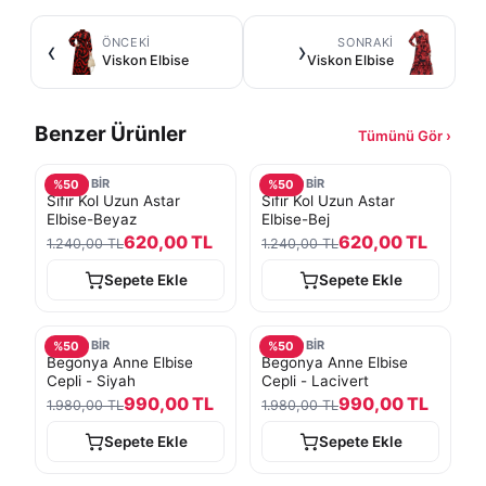
ÖNCEKI
SONRAKI
‹
›
Viskon Elbise
Viskon Elbise
Benzer Ürünler
Tümünü Gör ›
TURKOBİR
TURKOBİR
%
50
%
50
Sıfır Kol Uzun Astar
Sıfır Kol Uzun Astar
Elbise-Beyaz
Elbise-Bej
620,00 TL
620,00 TL
1.240,00 TL
1.240,00 TL
Sepete Ekle
Sepete Ekle
TURKOBİR
TURKOBİR
%
50
%
50
Begonya Anne Elbise
Begonya Anne Elbise
Cepli - Siyah
Cepli - Lacivert
990,00 TL
990,00 TL
1.980,00 TL
1.980,00 TL
Sepete Ekle
Sepete Ekle