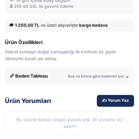
↩️ 14 gün içinde kolay değişim
🔒 256-bit SSL ile güvenli ödeme
🚚
1.250,00 TL
ve üzeri alışverişte
kargo bedava
Ürün Özellikleri
Viskon kumaşın doğal yumuşaklığı ile konforlu bir giyim
deneyimi sunan şık elbise.
📏 Beden Tablosu
Boy ve kilona göre bedenini bul
Ürün Yorumları
✍️ Yorum Yaz
Bu ürüne henüz onaylı yorum yok. İlk yorumu siz
yazın!