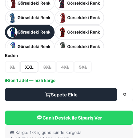
Görseldeki Renk
Görseldeki Renk
Görseldeki Renk
Görseldeki Renk
Görseldeki Renk
Görseldeki Renk
Görseldeki Renk
Görseldeki Renk
Beden
Görseldeki Renk
Görseldeki Renk
XL
XXL
3XL
4XL
5XL
Görseldeki Renk
Görseldeki Renk
Son
1
adet — hızlı kargo
Görseldeki Renk
Görseldeki Renk
Sepete Ekle
Görseldeki Renk
Görseldeki Renk
Canlı Destek ile Sipariş Ver
Görseldeki Renk
Görseldeki Renk
🚚 Kargo: 1-3 iş günü içinde kargoda
Görseldeki Renk
Görseldeki Renk