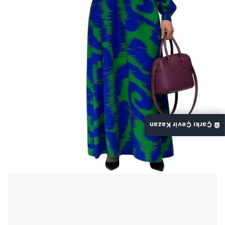
🎡 Çarkı Çevir Kazan