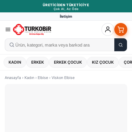
ÜRETICIDEN TÜKETICIYE
Çok Al, Az Öde
İletişim
KADIN
ERKEK
ERKEK ÇOCUK
KIZ ÇOCUK
ÇO
Anasayfa
›
Kadın
›
Elbise
›
Viskon Elbise