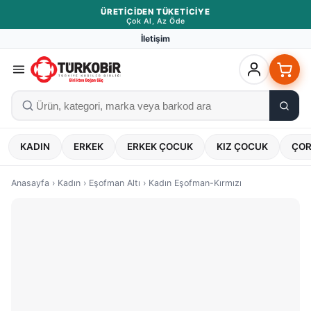
ÜRETICIDEN TÜKETICIYE
Çok Al, Az Öde
İletişim
KADIN
ERKEK
ERKEK ÇOCUK
KIZ ÇOCUK
ÇO
Anasayfa
›
Kadın
›
Eşofman Altı
›
Kadın Eşofman-Kırmızı