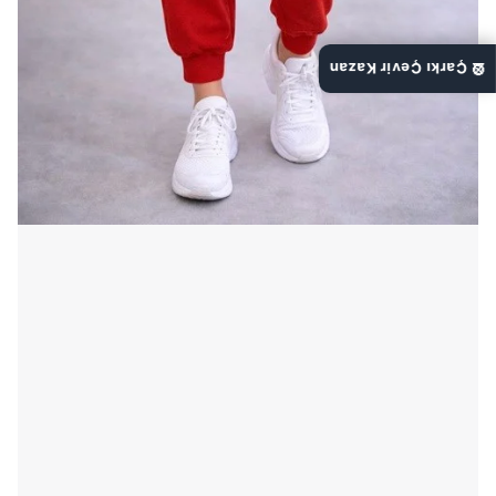
🎡 Çarkı Çevir Kazan