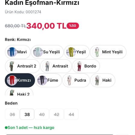
Kadın Eşofman-Kırmızı
Ürün Kodu:
0001274
340,00 TL
680,00 TL
%
50
Renk
: Kırmızı
Mavi
Su Yeşili
Yeşil
Mint Yeşili
Antrasit 2
Antrasit
Bordo
Kırmızı
Füme
Pudra
Haki
Haki 2
Beden
36
38
40
42
44
Son
1
adet — hızlı kargo