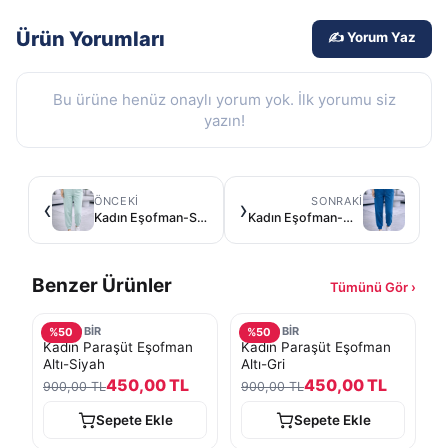
Ürün Yorumları
✍️ Yorum Yaz
Bu ürüne henüz onaylı yorum yok. İlk yorumu siz
yazın!
ÖNCEKI
SONRAKI
‹
›
Kadın Eşofman-Su Yeşili
Kadın Eşofman-Mavi
Benzer Ürünler
Tümünü Gör ›
TURKOBİR
TURKOBİR
%
50
%
50
Kadın Paraşüt Eşofman
Kadın Paraşüt Eşofman
Altı-Siyah
Altı-Gri
450,00 TL
450,00 TL
900,00 TL
900,00 TL
Sepete Ekle
Sepete Ekle