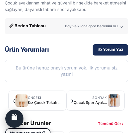
Çocuk ayaklarının rahat ve güvenli bir şekilde hareket etmesini
sağlayan, dayanıklı tabanlı spor ayakkabı.
📏 Beden Tablosu
Boy ve kilona göre bedenini bul
Ürün Yorumları
✍️ Yorum Yaz
Bu ürüne henüz onaylı yorum yok. İlk yorumu siz
yazın!
ÖNCEKI
SONRAKI
‹
›
Kız Çocuk Tokalı Sandalet
Çocuk Spor Ayakkabı
🛍️
Benzer Ürünler
Tümünü Gör ›
Ne arıyorsunuz? 🔍