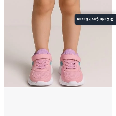
🎡 Çarkı Çevir Kazan