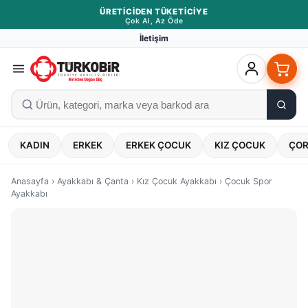
ÜRETICIDEN TÜKETICIYE
Çok Al, Az Öde
İletişim
KADIN
ERKEK
ERKEK ÇOCUK
KIZ ÇOCUK
ÇO
Anasayfa
›
Ayakkabı & Çanta
›
Kız Çocuk Ayakkabı
›
Çocuk Spor
Ayakkabı