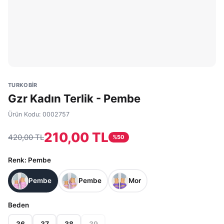
TURKOBİR
Gzr Kadın Terlik - Pembe
Ürün Kodu:
0002757
210,00 TL
420,00 TL
%
50
Renk
: Pembe
Pembe
Pembe
Mor
Beden
36
37
38
39