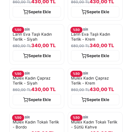
430,00 TL
430,00 TL
860,00 TL
860,00 TL
Sepete Ekle
Sepete Ekle
TURKOBİR
TURKOBİR
%
50
%
50
Larin Eva Taşlı Kadın
Larin Eva Taşlı Kadın
Terlik - Siyah
Terlik - Krem
340,00 TL
340,00 TL
680,00 TL
680,00 TL
Sepete Ekle
Sepete Ekle
TURKOBİR
TURKOBİR
%
50
%
50
Mulex Kadın Çapraz
Mulex Kadın Çapraz
Terlik - Siyah
Terlik - Krem
430,00 TL
430,00 TL
860,00 TL
860,00 TL
Sepete Ekle
Sepete Ekle
TURKOBİR
TURKOBİR
%
50
%
50
Mulex Kadın Tokalı Terlik
Mulex Kadın Tokalı Terlik
- Bordo
- Sütlü Kahve