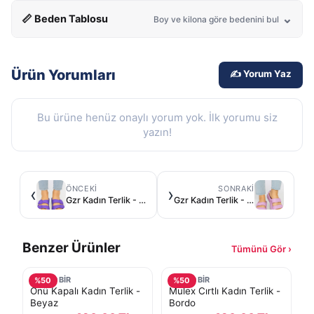
📏 Beden Tablosu
Boy ve kilona göre bedenini bul
Ürün Yorumları
✍️ Yorum Yaz
Bu ürüne henüz onaylı yorum yok. İlk yorumu siz
yazın!
ÖNCEKI
SONRAKI
‹
›
Gzr Kadın Terlik - Mor
Gzr Kadın Terlik - Pembe
Benzer Ürünler
Tümünü Gör ›
TURKOBİR
TURKOBİR
%
50
%
50
Önü Kapalı Kadın Terlik -
Mulex Cırtlı Kadın Terlik -
Beyaz
Bordo