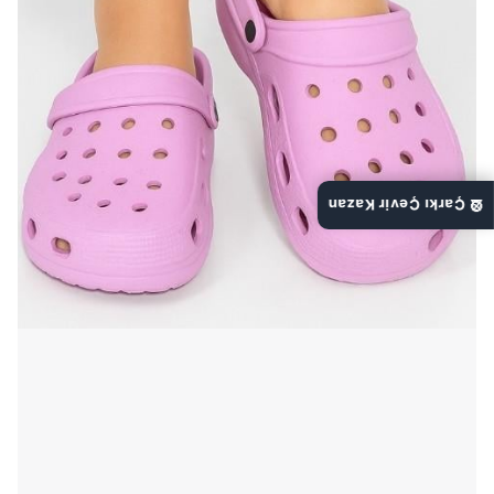
🎡 Çarkı Çevir Kazan