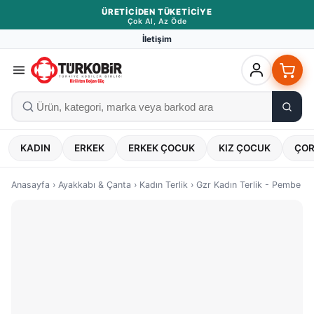
ÜRETICIDEN TÜKETICIYE
Çok Al, Az Öde
İletişim
KADIN
ERKEK
ERKEK ÇOCUK
KIZ ÇOCUK
ÇO
Anasayfa
›
Ayakkabı & Çanta
›
Kadın Terlik
›
Gzr Kadın Terlik - Pembe