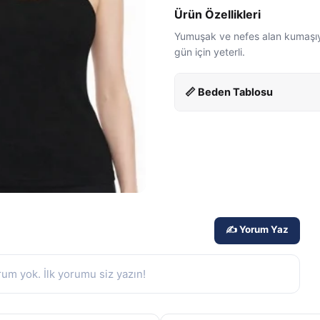
Ürün Özellikleri
Yumuşak ve nefes alan kumaşıyla
gün için yeterli.
📏 Beden Tablosu
✍️ Yorum Yaz
um yok. İlk yorumu siz yazın!