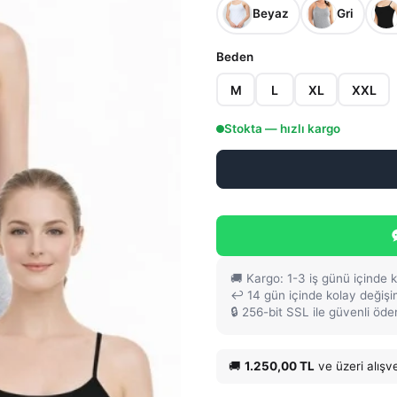
Beyaz
Gri
Beden
M
L
XL
XXL
Stokta — hızlı kargo
🚚 Kargo: 1-3 iş günü içinde 
↩️ 14 gün içinde kolay değiş
🔒 256-bit SSL ile güvenli öd
🚚
1.250,00 TL
ve üzeri alışv