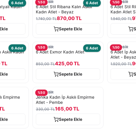
TURKOBİR
TURKOBİR
%
50
%
50
6 Adet
6 Adet
atyalı Kadın
6 Adet Stil Ribana Kalın Askılı
6 Adet Stil Ri
Kadın Atlet - Beyaz
Kadın Atlet 
TL
870,00 TL
9
1.740,00 TL
1.940,00 TL
Ekle
Sepete Ekle
S
TURKOBİR
TURKOBİR
%
50
%
50
6 Adet
6 Adet
 Askılı Kadın
6 Adet Exmor Kadın Atlet
6 Adet İp Ask
Atlet - Beyaz
 TL
425,00 TL
9
850,00 TL
1.920,00 TL
Ekle
Sepete Ekle
S
TURKOBİR
%
50
ılı Empirme
Jenika Kadın İp Askılı Empirme
Atlet - Pembe
TL
165,00 TL
330,00 TL
Ekle
Sepete Ekle