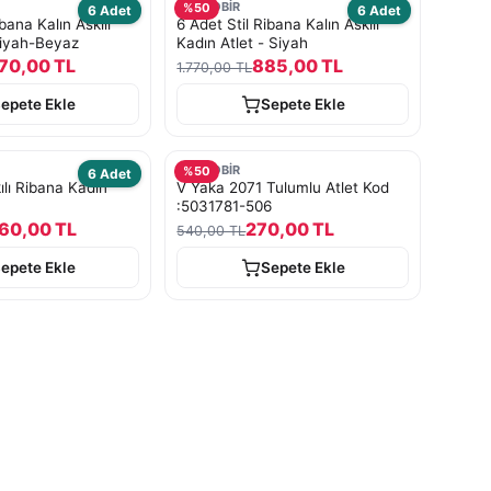
TURKOBİR
%
50
6 Adet
6 Adet
bana Kalın Askılı
6 Adet Stil Ribana Kalın Askılı
Siyah-Beyaz
Kadın Atlet - Siyah
70,00 TL
885,00 TL
1.770,00 TL
epete Ekle
Sepete Ekle
TURKOBİR
%
50
6 Adet
ılı Ribana Kadın
V Yaka 2071 Tulumlu Atlet Kod
:5031781-506
60,00 TL
270,00 TL
540,00 TL
epete Ekle
Sepete Ekle