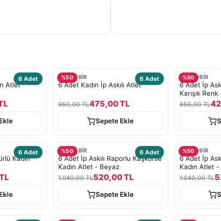
TURKOBİR
TURKOBİR
%
50
%
50
6 Adet
6 Adet
n Atlet
6 Adet Kadın İp Askılı Atlet
6 Adet İp Askı
Karışık Renk
TL
475,00 TL
42
950,00 TL
850,00 TL
Ekle
Sepete Ekle
S
TURKOBİR
TURKOBİR
%
50
%
50
6 Adet
6 Adet
ürlü Kadın
6 Adet İp Askılı Raporlu Kaşkorse
6 Adet İp Ask
Kadın Atlet - Beyaz
Kadın Atlet - 
TL
520,00 TL
5
1.040,00 TL
1.040,00 TL
Ekle
Sepete Ekle
S