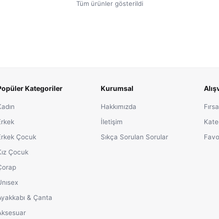
Tüm ürünler gösterildi
Popüler Kategoriler
Kurumsal
Alış
Kadın
Hakkımızda
Fırsa
Erkek
İletişim
Kate
Erkek Çocuk
Sıkça Sorulan Sorular
Favo
Kız Çocuk
Çorap
Unısex
Ayakkabı & Çanta
Aksesuar