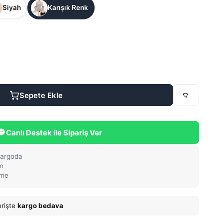
Siyah
Karışık Renk
Sepete Ekle
Canlı Destek ile Sipariş Ver
kargoda
im
eme
erişte
kargo bedava