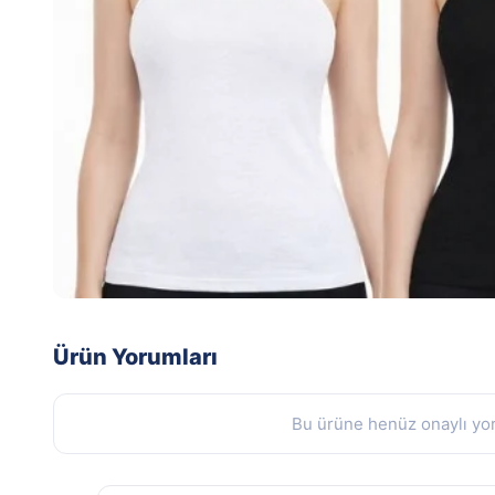
Ürün Yorumları
Bu ürüne henüz onaylı yor