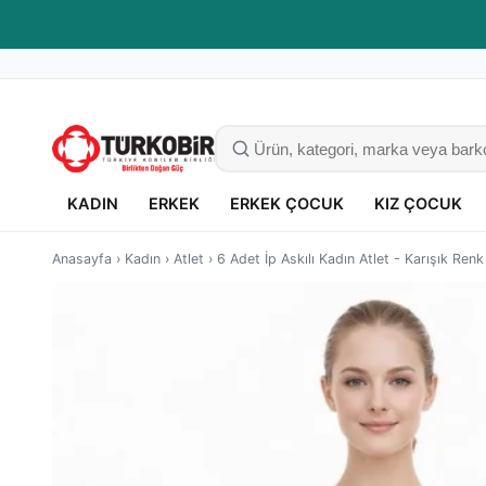
Kaliteli giyim, güvenli alışveriş
KADIN
ERKEK
ERKEK ÇOCUK
KIZ ÇOCUK
Anasayfa
›
Kadın
›
Atlet
›
6 Adet İp Askılı Kadın Atlet - Karışık Renk