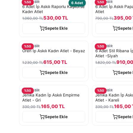
TURKOBİR
TURKOBİR
%
50
%
50
6 Adet
6 Adet İp Askılı Raporlu Kaşkorse
6 Adet İp Askılı Pap
Kadın Atlet
Atlet
530,00 TL
395,00 
1.060,00 TL
790,00 TL
Sepete Ekle
Sepete 
TURKOBİR
TURKOBİR
%
50
%
50
Ören İp Askılı Kadın Atlet - Beyaz
6 Adet Stil Ribana İp
Atlet -Siyah
615,00 TL
910,00
1.230,00 TL
1.820,00 TL
Sepete Ekle
Sepete 
TURKOBİR
TURKOBİR
%
50
%
50
Jenika Kadın İp Askılı Empirme
Jenika Kadın İp Ask
Atlet - Gri
Atlet - Kareli
165,00 TL
165,00 
330,00 TL
330,00 TL
Sepete Ekle
Sepete 