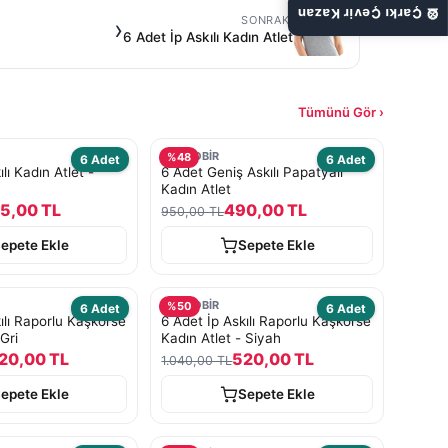
🎡 Çarkı Çevir Kazan
SONRAKI
›
6 Adet İp Askılı Kadın Atlet
Tümünü Gör ›
TURKOBİR
%
48
6 Adet
6 Adet
lı Kadın Atlet -
6 Adet Geniş Askılı Papatyalı
Kadın Atlet
5,00 TL
490,00 TL
950,00 TL
epete Ekle
Sepete Ekle
TURKOBİR
%
50
6 Adet
6 Adet
ılı Raporlu Kaşkorse
6 Adet İp Askılı Raporlu Kaşkorse
Gri
Kadın Atlet - Siyah
20,00 TL
520,00 TL
1.040,00 TL
epete Ekle
Sepete Ekle