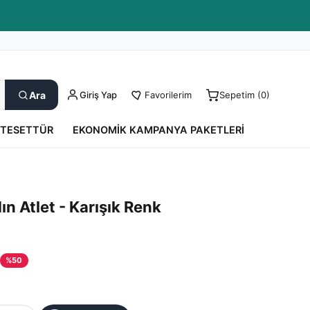
Kargo Takip
0850 550 52 17
Yardım
Ara
Giriş Yap
Favorilerim
Sepetim (
0
)
TESETTÜR
EKONOMIK KAMPANYA PAKETLERI
ın Atlet - Karışık Renk
%
50