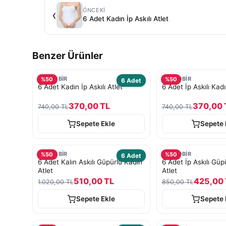
ÖNCEKI
‹
6 Adet Kadın İp Askılı Atlet
Benzer Ürünler
TURKOBİR
TURKOBİR
%
50
%
50
6 Adet
6 Adet Kadın İp Askılı Atlet
6 Adet İp Askılı Kadı
370,00 TL
370,00 
740,00 TL
740,00 TL
Sepete Ekle
Sepete 
TURKOBİR
TURKOBİR
%
50
%
50
6 Adet
6 Adet Kalın Askılı Güpürlü Kadın
6 Adet İp Askılı Güp
Atlet
Atlet
510,00 TL
425,00 
1.020,00 TL
850,00 TL
Sepete Ekle
Sepete 