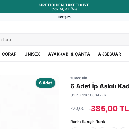
ÜRETICIDEN TÜKETICIYE
Çok Al, Az Öde
İletişim
ÇORAP
UNISEX
AYAKKABI & ÇANTA
AKSESUAR
TURKOBİR
6 Adet
6 Adet İp Askılı Kad
Ürün Kodu:
0004276
385,00 TL
770,00 TL
Renk
: Karışık Renk