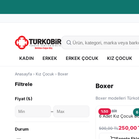
Kaliteli giyim, güvenli alışveriş
KADIN
ERKEK
ERKEK ÇOCUK
KIZ ÇOCUK
Anasayfa
›
Kız Çocuk
›
Boxer
Filtrele
Boxer
Boxer modelleri Türkob
Fiyat (₺)
–
TURKOBİR
%
50
6
6 Adet Kız Çocuk B
250,00 
500,00 TL
Durum
Sepete Ekl