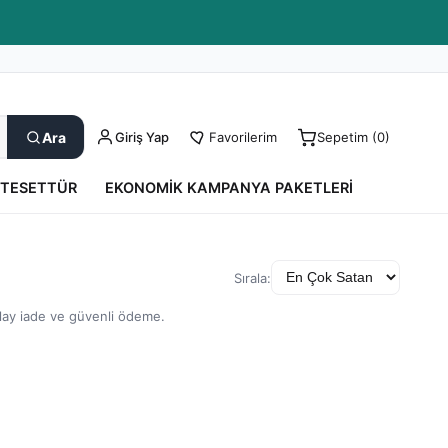
Kargo Takip
0850 550 52 17
Yardım
Ara
Giriş Yap
Favorilerim
Sepetim (
0
)
TESETTÜR
EKONOMIK KAMPANYA PAKETLERI
Sırala:
olay iade ve güvenli ödeme.