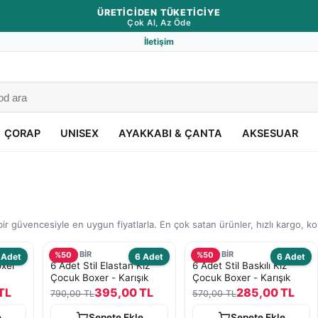
ÜRETICIDEN TÜKETICIYE
Çok Al, Az Öde
İletişim
ÇORAP
UNISEX
AYAKKABI & ÇANTA
AKSESUAR
ir güvencesiyle en uygun fiyatlarla. En çok satan ürünler, hızlı kargo, k
TURKOBİR
TURKOBİR
%
50
%
50
 Adet
6 Adet
6 Adet
oxer
6 Adet Stil Elastan Kız
6 Adet Stil Baskılı Kız
Çocuk Boxer - Karışık
Çocuk Boxer - Karışık
TL
395,00 TL
285,00 TL
790,00 TL
570,00 TL
e
Sepete Ekle
Sepete Ekle