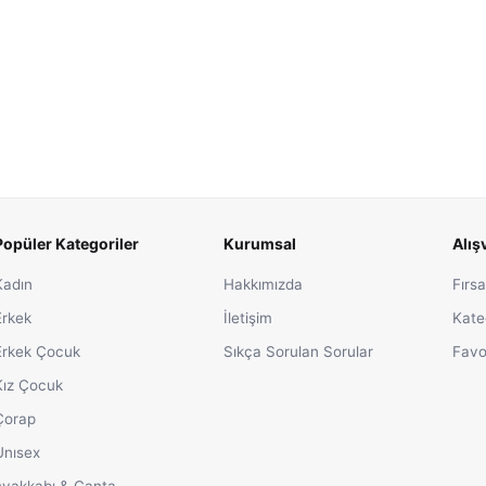
Popüler Kategoriler
Kurumsal
Alış
Kadın
Hakkımızda
Fırsa
Erkek
İletişim
Kate
Erkek Çocuk
Sıkça Sorulan Sorular
Favo
Kız Çocuk
Çorap
Unısex
Ayakkabı & Çanta