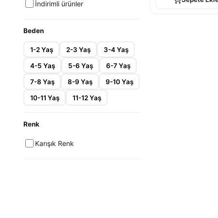
İndirimli ürünler
Beden
1-2 Yaş
2-3 Yaş
3-4 Yaş
4-5 Yaş
5-6 Yaş
6-7 Yaş
7-8 Yaş
8-9 Yaş
9-10 Yaş
10-11 Yaş
11-12 Yaş
Renk
Karışık Renk