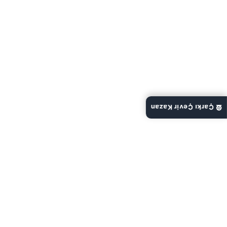
🎡 Çarkı Çevir Kazan