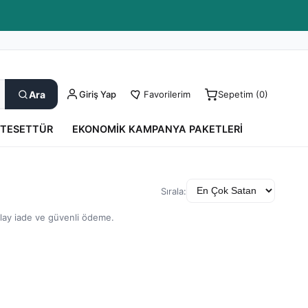
Kargo Takip
0850 550 52 17
Yardım
Ara
Giriş Yap
Favorilerim
Sepetim (
0
)
TESETTÜR
EKONOMIK KAMPANYA PAKETLERI
Sırala:
olay iade ve güvenli ödeme.