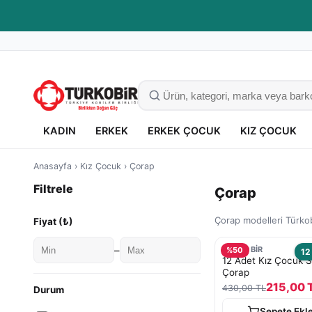
Kaliteli giyim, güvenli alışveriş
KADIN
ERKEK
ERKEK ÇOCUK
KIZ ÇOCUK
Anasayfa
›
Kız Çocuk
›
Çorap
Filtrele
Çorap
Çorap modelleri Türkob
Fiyat (₺)
–
TURKOBİR
%
50
12
12 Adet Kız Çocuk 
Çorap
215,00 
430,00 TL
Durum
Sepete Ekl