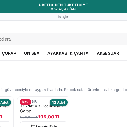
ÜRETICIDEN TÜKETICIYE
Çok Al, Az Öde
İletişim
ÇORAP
UNISEX
AYAKKABI & ÇANTA
AKSESUAR
ir güvencesiyle en uygun fiyatlarla. En çok satan ürünler, hızlı kargo, k
TURKOBİR
%
50
 Adet
12 Adet
Soket
12 Adet Kız Çocuk Patik
Çorap
TL
195,00 TL
390,00 TL
e
Sepete Ekle