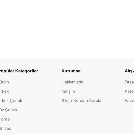
Popüler Kategoriler
Kurumsal
Alış
Kadın
Hakkımızda
Fırsa
Erkek
İletişim
Kate
Erkek Çocuk
Sıkça Sorulan Sorular
Favo
Kız Çocuk
Çorap
Unısex