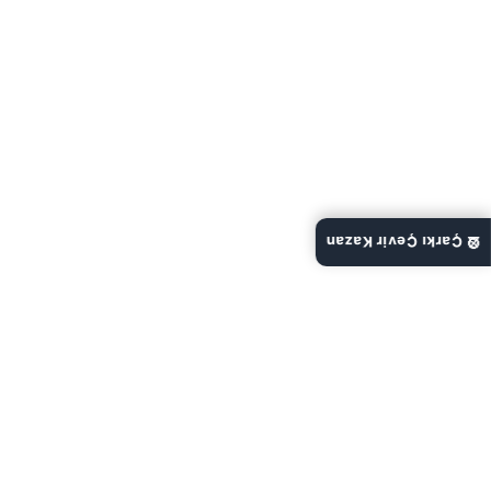
🎡 Çarkı Çevir Kazan