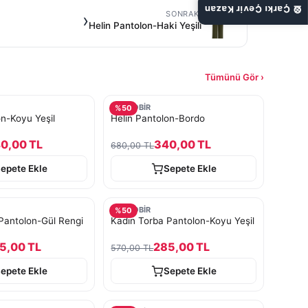
🎡 Çarkı Çevir Kazan
SONRAKI
›
Helin Pantolon-Haki Yeşili
Tümünü Gör ›
TURKOBİR
%
50
on-Koyu Yeşil
Helin Pantolon-Bordo
0,00 TL
340,00 TL
680,00 TL
epete Ekle
Sepete Ekle
TURKOBİR
%
50
Pantolon-Gül Rengi
Kadın Torba Pantolon-Koyu Yeşil
5,00 TL
285,00 TL
570,00 TL
epete Ekle
Sepete Ekle