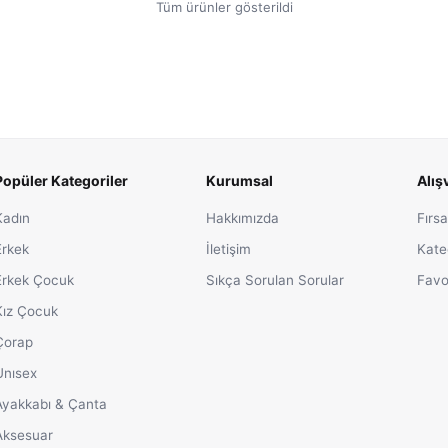
Tüm ürünler gösterildi
Popüler Kategoriler
Kurumsal
Alış
Kadın
Hakkımızda
Fırsa
Erkek
İletişim
Kate
Erkek Çocuk
Sıkça Sorulan Sorular
Favo
Kız Çocuk
Çorap
Unısex
Ayakkabı & Çanta
Aksesuar