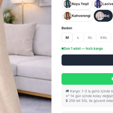
Koyu Yeşil
Lacive
Kahverengi
Bej
Beden
M
L
XL
XXL
Son
1
adet — hızlı kargo
🚚 Kargo: 1-3 iş günü içinde 
↩️ 14 gün içinde kolay değiş
🔒 256-bit SSL ile güvenli öd