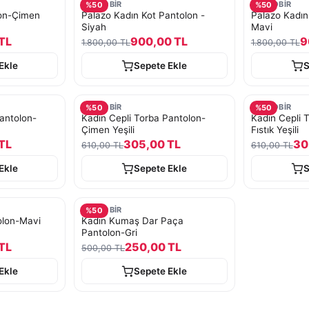
TURKOBİR
TURKOBİR
%
50
%
50
lon-Çimen
Palazo Kadın Kot Pantolon -
Palazo Kadın
Siyah
Mavi
TL
900,00 TL
9
1.800,00 TL
1.800,00 TL
Ekle
Sepete Ekle
S
TURKOBİR
TURKOBİR
%
50
%
50
antolon-
Kadın Cepli Torba Pantolon-
Kadın Cepli 
Çimen Yeşili
Fıstık Yeşili
TL
305,00 TL
30
610,00 TL
610,00 TL
Ekle
Sepete Ekle
S
TURKOBİR
%
50
olon-Mavi
Kadın Kumaş Dar Paça
Pantolon-Gri
TL
250,00 TL
500,00 TL
Ekle
Sepete Ekle