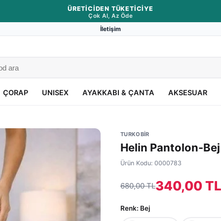
ÜRETICIDEN TÜKETICIYE
Çok Al, Az Öde
İletişim
ÇORAP
UNISEX
AYAKKABI & ÇANTA
AKSESUAR
TURKOBİR
Helin Pantolon-Bej
Ürün Kodu:
0000783
340,00 T
680,00 TL
Renk
: Bej