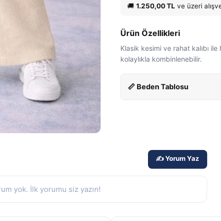
🚚
1.250,00 TL
ve üzeri alışv
Ürün Özellikleri
Klasik kesimi ve rahat kalıbı il
kolaylıkla kombinlenebilir.
📏 Beden Tablosu
✍️ Yorum Yaz
um yok. İlk yorumu siz yazın!