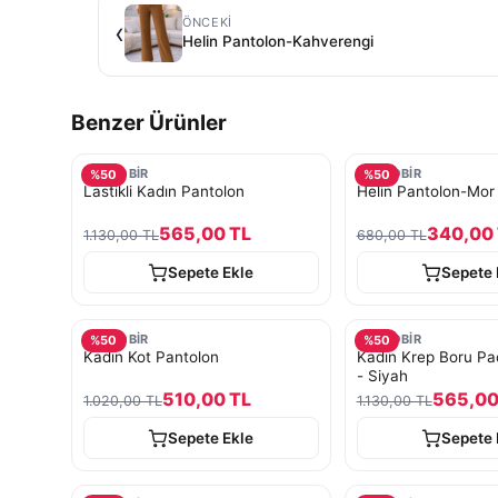
ÖNCEKI
‹
Helin Pantolon-Kahverengi
Benzer Ürünler
TURKOBİR
TURKOBİR
%
50
%
50
Lastikli Kadın Pantolon
Helin Pantolon-Mor
565,00 TL
340,00
1.130,00 TL
680,00 TL
Sepete Ekle
Sepete 
TURKOBİR
TURKOBİR
%
50
%
50
Kadın Kot Pantolon
Kadın Krep Boru Pa
- Siyah
510,00 TL
565,00
1.020,00 TL
1.130,00 TL
Sepete Ekle
Sepete 