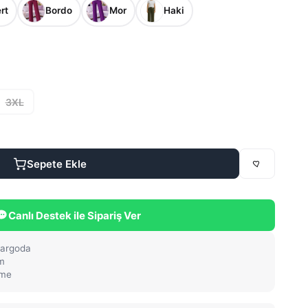
rt
Bordo
Mor
Haki
3XL
Sepete Ekle
Canlı Destek ile Sipariş Ver
kargoda
im
eme