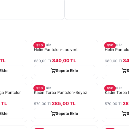
TURKOBİR
TURKOBİR
%
50
%
50
Helin Pantolon-Lacivert
Helin Pantol
 TL
340,00 TL
34
680,00 TL
680,00 TL
Ekle
Sepete Ekle
S
TURKOBİR
TURKOBİR
%
50
%
50
ça Pantolon
Kadın Torba Pantolon-Beyaz
Kadın Torba 
 TL
285,00 TL
28
570,00 TL
570,00 TL
Ekle
Sepete Ekle
S