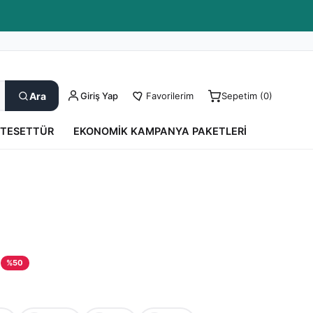
Kargo Takip
0850 550 52 17
Yardım
Ara
Giriş Yap
Favorilerim
Sepetim (
0
)
TESETTÜR
EKONOMIK KAMPANYA PAKETLERI
L
%
50