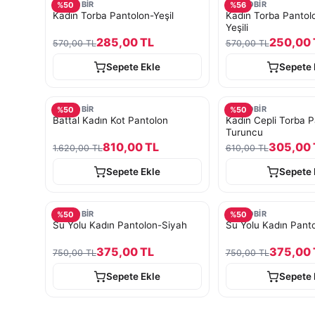
TURKOBİR
TURKOBİR
%
50
%
56
Kadın Torba Pantolon-Yeşil
Kadın Torba Panto
Yeşili
285,00 TL
250,00 
570,00 TL
570,00 TL
Sepete Ekle
Sepete 
TURKOBİR
TURKOBİR
%
50
%
50
Battal Kadın Kot Pantolon
Kadın Cepli Torba P
Turuncu
810,00 TL
305,00 
1.620,00 TL
610,00 TL
Sepete Ekle
Sepete 
TURKOBİR
TURKOBİR
%
50
%
50
Su Yolu Kadın Pantolon-Siyah
Su Yolu Kadın Pant
375,00 TL
375,00 
750,00 TL
750,00 TL
Sepete Ekle
Sepete 