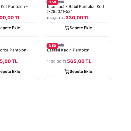
TURKOBİR
%
50
 Kot Pantolon -
İnce Lastik Babıl Pantolon Kod
:7295071-531
00,00 TL
330,00 TL
660,00 TL
epete Ekle
Sepete Ekle
TURKOBİR
%
50
Torba Pantolon-
Lastikli Kadın Pantolon
5,00 TL
565,00 TL
1.130,00 TL
epete Ekle
Sepete Ekle