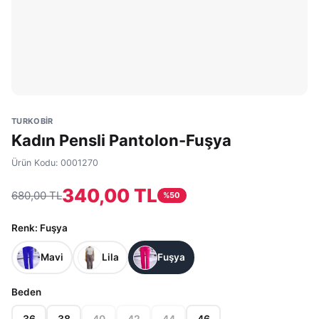
TURKOBİR
Kadın Pensli Pantolon-Fuşya
Ürün Kodu:
0001270
340,00 TL
680,00 TL
%
50
Renk
: Fuşya
Mavi
Lila
Fuşya
Beden
36
38
40
42
44
46