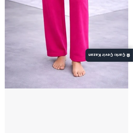
🎡 Çarkı Çevir Kazan