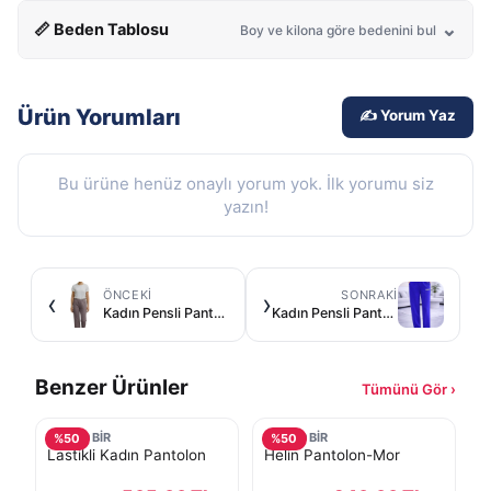
📏 Beden Tablosu
Boy ve kilona göre bedenini bul
Ürün Yorumları
✍️ Yorum Yaz
Bu ürüne henüz onaylı yorum yok. İlk yorumu siz
yazın!
ÖNCEKI
SONRAKI
‹
›
Kadın Pensli Pantolon-Lila
Kadın Pensli Pantolon-Mavi
Benzer Ürünler
Tümünü Gör ›
TURKOBİR
TURKOBİR
%
50
%
50
Lastikli Kadın Pantolon
Helin Pantolon-Mor