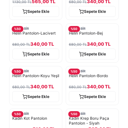
565,00 TL
340,00 TL
1.130,00 TL
680,00 TL
Sepete Ekle
Sepete Ekle
TURKOBİR
TURKOBİR
%
50
%
50
Helin Pantolon-Lacivert
Helin Pantolon-Bej
340,00 TL
340,00 TL
680,00 TL
680,00 TL
Sepete Ekle
Sepete Ekle
TURKOBİR
TURKOBİR
%
50
%
50
Helin Pantolon-Koyu Yeşil
Helin Pantolon-Bordo
340,00 TL
340,00 TL
680,00 TL
680,00 TL
Sepete Ekle
Sepete Ekle
TURKOBİR
TURKOBİR
%
50
%
50
Kadın Kot Pantolon
Kadın Krep Boru Paça
Pantolon - Siyah