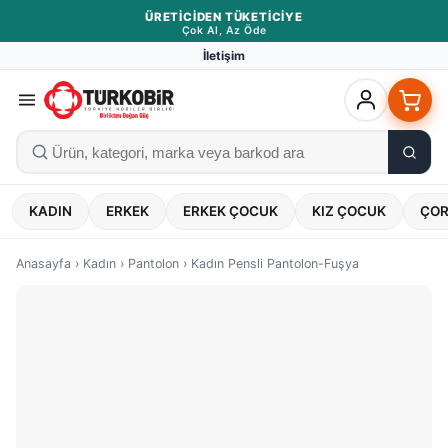
ÜRETICIDEN TÜKETICIYE
Çok Al, Az Öde
İletişim
KADIN
ERKEK
ERKEK ÇOCUK
KIZ ÇOCUK
ÇO
Anasayfa
›
Kadın
›
Pantolon
›
Kadın Pensli Pantolon-Fuşya