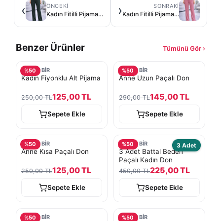
ÖNCEKI
SONRAKI
‹
›
Kadın Fitilli Pijama Altı - Haki Yeşili
Kadın Fitilli Pijama Altı - pudra pembe
Benzer Ürünler
Tümünü Gör ›
TURKOBİR
TURKOBİR
%
50
%
50
Kadın Fiyonklu Alt Pijama
Anne Uzun Paçalı Don
125,00 TL
145,00 TL
250,00 TL
290,00 TL
Sepete Ekle
Sepete Ekle
TURKOBİR
TURKOBİR
%
50
%
50
3 Adet
Anne Kısa Paçalı Don
3 Adet Battal Beden
Paçalı Kadın Don
125,00 TL
225,00 TL
250,00 TL
450,00 TL
Sepete Ekle
Sepete Ekle
TURKOBİR
TURKOBİR
%
50
%
50