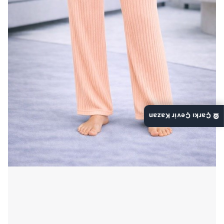
🎡 Çarkı Çevir Kazan