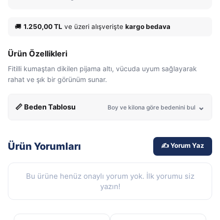
🚚
1.250,00 TL
ve üzeri alışverişte
kargo bedava
Ürün Özellikleri
Fitilli kumaştan dikilen pijama altı, vücuda uyum sağlayarak
rahat ve şık bir görünüm sunar.
📏 Beden Tablosu
Boy ve kilona göre bedenini bul
Ürün Yorumları
✍️ Yorum Yaz
Bu ürüne henüz onaylı yorum yok. İlk yorumu siz
yazın!