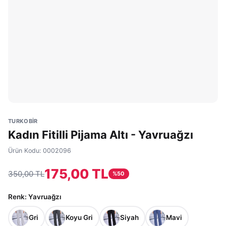
TURKOBİR
Kadın Fitilli Pijama Altı - Yavruağzı
Ürün Kodu:
0002096
175,00 TL
350,00 TL
%
50
Renk
: Yavruağzı
Gri
Koyu Gri
Siyah
Mavi