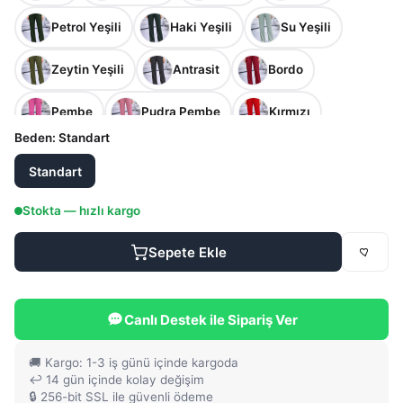
Petrol Yeşili
Haki Yeşili
Su Yeşili
Zeytin Yeşili
Antrasit
Bordo
Pembe
Pudra Pembe
Kırmızı
Beden
: Standart
Açık Kahve
Kiremit
Hardal
Standart
Yavruağzı
Stokta — hızlı kargo
Sepete Ekle
Canlı Destek ile Sipariş Ver
🚚 Kargo: 1-3 iş günü içinde kargoda
↩️ 14 gün içinde kolay değişim
🔒 256-bit SSL ile güvenli ödeme