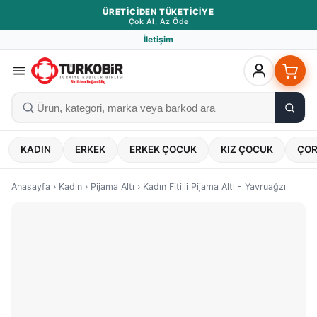
ÜRETICIDEN TÜKETICIYE
Çok Al, Az Öde
İletişim
KADIN
ERKEK
ERKEK ÇOCUK
KIZ ÇOCUK
ÇO
Anasayfa
›
Kadın
›
Pijama Altı
›
Kadın Fitilli Pijama Altı - Yavruağzı