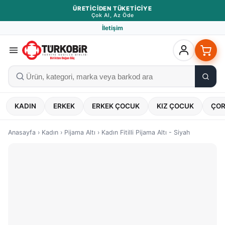
ÜRETICIDEN TÜKETICIYE
Çok Al, Az Öde
İletişim
KADIN
ERKEK
ERKEK ÇOCUK
KIZ ÇOCUK
ÇO
Anasayfa
›
Kadın
›
Pijama Altı
›
Kadın Fitilli Pijama Altı - Siyah