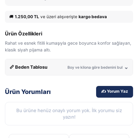
🚚
1.250,00 TL
ve üzeri alışverişte
kargo bedava
Ürün Özellikleri
Rahat ve esnek fitilli kumaşıyla gece boyunca konfor sağlayan,
klasik siyah pijama altı.
📏 Beden Tablosu
Boy ve kilona göre bedenini bul
Ürün Yorumları
✍️ Yorum Yaz
Bu ürüne henüz onaylı yorum yok. İlk yorumu siz
yazın!