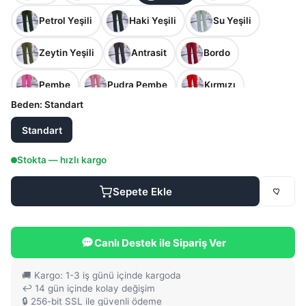
Petrol Yeşili
Haki Yeşili
Su Yeşili
Zeytin Yeşili
Antrasit
Bordo
Pembe
Pudra Pembe
Kırmızı
Beden
: Standart
Açık Kahve
Kiremit
Hardal
Standart
Yavruağzı
Stokta — hızlı kargo
Sepete Ekle
Canlı Destek ile Sipariş Ver
🚚 Kargo: 1-3 iş günü içinde kargoda
↩️ 14 gün içinde kolay değişim
🔒 256-bit SSL ile güvenli ödeme