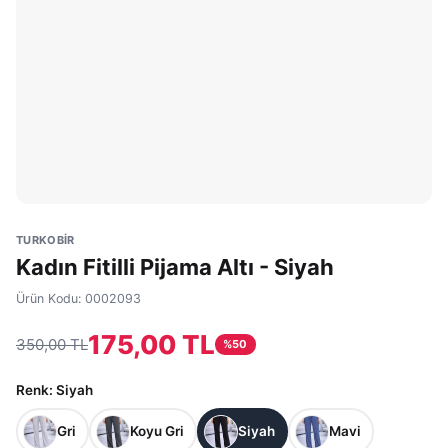
TURKOBİR
Kadın Fitilli Pijama Altı - Siyah
Ürün Kodu:
0002093
175,00 TL
350,00 TL
%
50
Renk
: Siyah
Gri
Koyu Gri
Siyah
Mavi