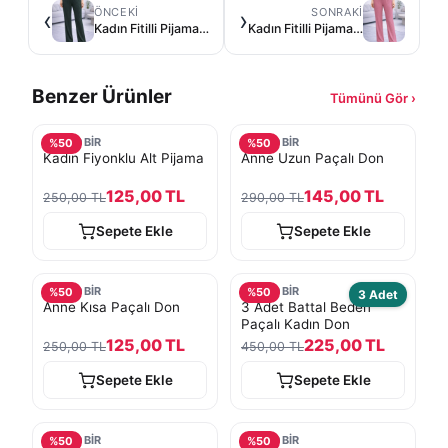
ÖNCEKI
SONRAKI
‹
›
Kadın Fitilli Pijama Altı - Haki Yeşili
Kadın Fitilli Pijama Altı - pudra pembe
Benzer Ürünler
Tümünü Gör ›
TURKOBİR
TURKOBİR
%
50
%
50
Kadın Fiyonklu Alt Pijama
Anne Uzun Paçalı Don
125,00 TL
145,00 TL
250,00 TL
290,00 TL
Sepete Ekle
Sepete Ekle
TURKOBİR
TURKOBİR
%
50
%
50
3 Adet
Anne Kısa Paçalı Don
3 Adet Battal Beden
Paçalı Kadın Don
125,00 TL
225,00 TL
250,00 TL
450,00 TL
Sepete Ekle
Sepete Ekle
TURKOBİR
TURKOBİR
%
50
%
50