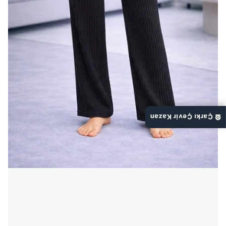
🎡 Çarkı Çevir Kazan