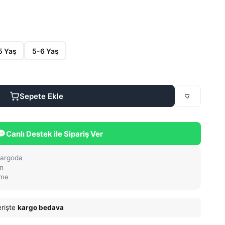
5 Yaş
5-6 Yaş
Sepete Ekle
Canlı Destek ile Sipariş Ver
kargoda
im
eme
erişte
kargo bedava