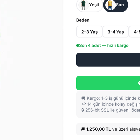
Yeşil
Sarı
Beden
2-3 Yaş
3-4 Yaş
4-
Son
4
adet — hızlı kargo
🚚 Kargo: 1-3 iş günü içinde 
↩️ 14 gün içinde kolay değiş
🔒 256-bit SSL ile güvenli öd
🚚
1.250,00 TL
ve üzeri alışv