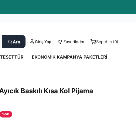
Kargo Takip
0850 550 52 17
Yardım
Ara
Giriş Yap
Favorilerim
Sepetim (
0
)
TESETTÜR
EKONOMIK KAMPANYA PAKETLERI
yıcık Baskılı Kısa Kol Pijama
%
50