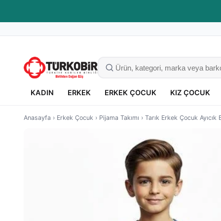
Kaliteli giyim, güvenli alışveriş
KADIN
ERKEK
ERKEK ÇOCUK
KIZ ÇOCUK
Anasayfa
›
Erkek Çocuk
›
Pijama Takımı
›
Tarık Erkek Çocuk Ayıcık B