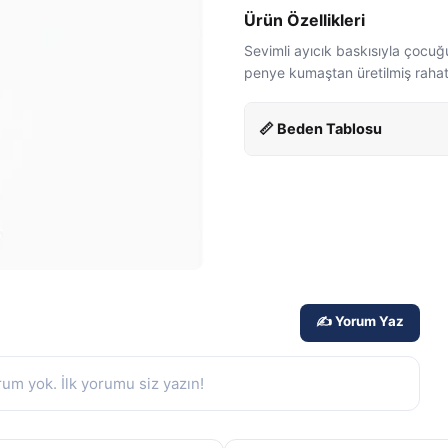
Ürün Özellikleri
Sevimli ayıcık baskısıyla çocu
penye kumaştan üretilmiş rahat
📏 Beden Tablosu
✍️ Yorum Yaz
um yok. İlk yorumu siz yazın!