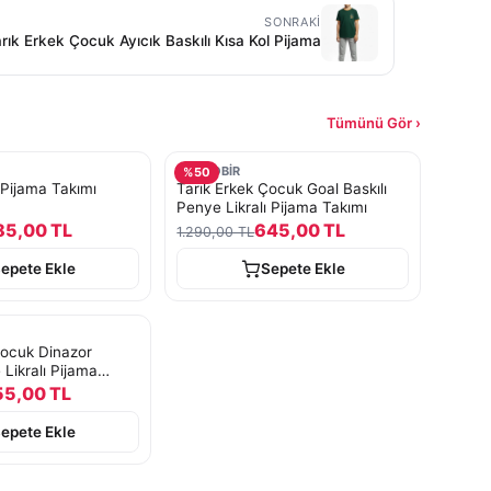
SONRAKI
rık Erkek Çocuk Ayıcık Baskılı Kısa Kol Pijama
Tümünü Gör ›
TURKOBİR
%
50
Pijama Takımı
Tarık Erkek Çocuk Goal Baskılı
Penye Likralı Pijama Takımı
85,00 TL
645,00 TL
1.290,00 TL
epete Ekle
Sepete Ekle
Çocuk Dinazor
 Likralı Pijama
55,00 TL
epete Ekle